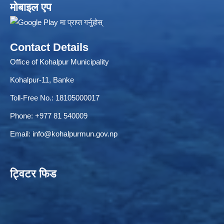
मोबाइल एप
Contact Details
ELECTRONIC LOGISTICS MANAGEMENT INFORMATION SYSTEM
Local Government Institutional Capacity Self-Assessment (LISA)
Office of Kohalpur Municipality
Kohalpur-11, Banke
Toll-Free No.: 18105000017
Phone: +977 81 540009
Email:
info@kohalpurmun.gov.np
ट्विटर फिड