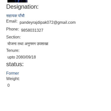
Designation:
सहायक पाँचौ
Email:
pandeyrajdipak072@gmail.com
Phone:
9858031327
Section:
योजना तथा अनुगमन उपशाखा
Tenure:
Local Accumulated Fund Management System (SuTRA)
upto 2080/09/18
status:
Former
Weight:
Revenue Collection System (Land Revenue and Land Tax)
0