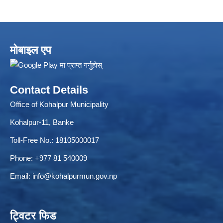
मोबाइल एप
ELECTRONIC LOGISTICS MANAGEMENT INFORMATION SYSTEM
Local Government Institutional Capacity Self-Assessment (LISA)
Contact Details
Office of Kohalpur Municipality
Kohalpur-11, Banke
Toll-Free No.: 18105000017
Phone: +977 81 540009
Email:
info@kohalpurmun.gov.np
ट्विटर फिड