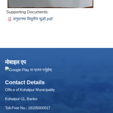
Supporting Documents:
अनुदानमा विद्युतीय चुल्हो.pdf
ELECTRONIC LOGISTICS MANAGEMENT INFORMATION SYSTEM
Local Government Institutional Capacity Self-Assessment (LISA)
मोबाइल एप
Contact Details
Office of Kohalpur Municipality
Kohalpur-11, Banke
Toll-Free No.: 18105000017