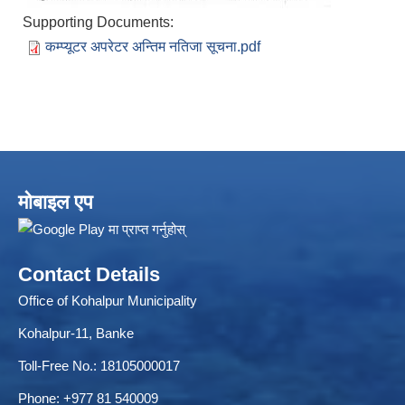
Supporting Documents:
कम्प्यूटर अपरेटर अन्तिम नतिजा सूचना.pdf
ELECTRONIC LOGISTICS MANAGEMENT INFORMATION SYSTEM
Local Government Institutional Capacity Self-Assessment (LISA)
मोबाइल एप
Contact Details
Office of Kohalpur Municipality
Kohalpur-11, Banke
Toll-Free No.: 18105000017
Phone: +977 81 540009