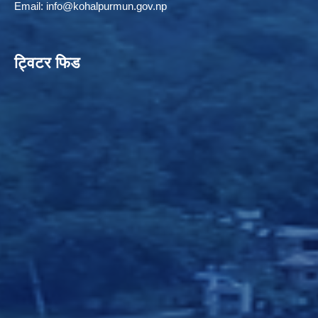
Email:
info@kohalpurmun.gov.np
ट्विटर फिड
ELECTRONIC LOGISTICS MANAGEMENT INFORMATION SYSTEM
Local Government Institutional Capacity Self-Assessment (LISA)