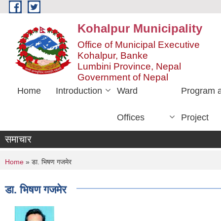
Skip to main content
Kohalpur Municipality
Office of Municipal Executive
Kohalpur, Banke
Lumbini Province, Nepal
Government of Nepal
Home
Introduction
Ward
Program 
Offices
Project
समाचार
You are here
Home
» डा. भिषण गजमेर
डा. भिषण गजमेर