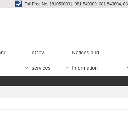
Toll-Free No. 1810500001, 081-540009, 081-540804, 0
and
eGov
Notices and
services
Information