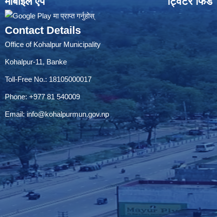
मोबाइल एप
ट्विटर फिड
Contact Details
Office of Kohalpur Municipality
Kohalpur-11, Banke
Toll-Free No.: 18105000017
Phone: +977 81 540009
Email:
info@kohalpurmun.gov.np