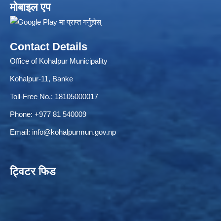
मोबाइल एप
Contact Details
ELECTRONIC LOGISTICS MANAGEMENT INFORMATION SYSTEM
Local Government Institutional Capacity Self-Assessment (LISA)
Office of Kohalpur Municipality
Kohalpur-11, Banke
Toll-Free No.: 18105000017
Phone: +977 81 540009
Email:
info@kohalpurmun.gov.np
ट्विटर फिड