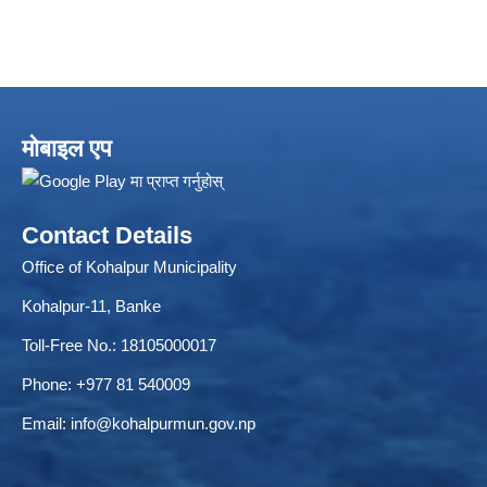
मोबाइल एप
Contact Details
Local Accumulated Fund Management System (SuTRA)
Office of Kohalpur Municipality
Kohalpur-11, Banke
Toll-Free No.: 18105000017
Revenue Collection System (Land Revenue and Land Tax)
Phone: +977 81 540009
Email:
info@kohalpurmun.gov.np