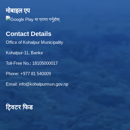
मोबाइल एप
ELECTRONIC LOGISTICS MANAGEMENT INFORMATION SYSTEM
Local Government Institutional Capacity Self-Assessment (LISA)
Contact Details
Office of Kohalpur Municipality
Kohalpur-11, Banke
Toll-Free No.: 18105000017
Phone: +977 81 540009
Email:
info@kohalpurmun.gov.np
ट्विटर फिड