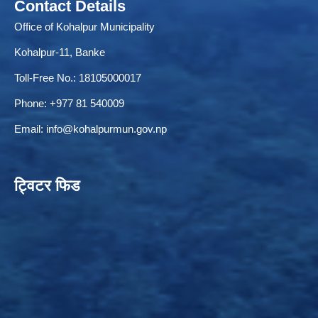
Contact Details
Office of Kohalpur Municipality
Kohalpur-11, Banke
ELECTRONIC LOGISTICS MANAGEMENT INFORMATION SYSTEM
Local Government Institutional Capacity Self-Assessment (LISA)
Toll-Free No.: 18105000017
Phone: +977 81 540009
Email:
info@kohalpurmun.gov.np
ट्विटर फिड