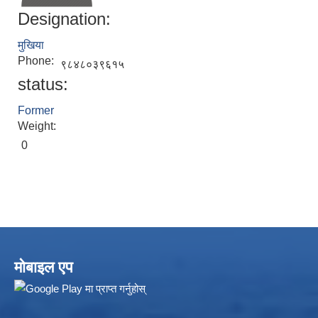
Designation:
मुखिया
Phone:
९८४८०३९६१५
status:
Former
Weight:
0
Local Accumulated Fund Management System (SuTRA)
Revenue Collection System (Land Revenue and Land Tax)
मोबाइल एप