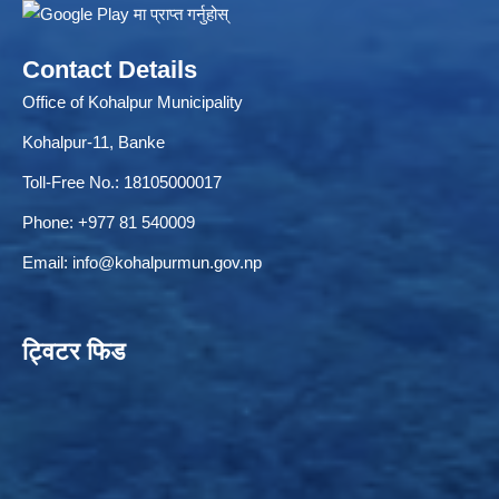
Contact Details
Office of Kohalpur Municipality
ELECTRONIC LOGISTICS MANAGEMENT INFORMATION SYSTEM
Local Government Institutional Capacity Self-Assessment (LISA)
Kohalpur-11, Banke
Toll-Free No.: 18105000017
Phone: +977 81 540009
Email:
info@kohalpurmun.gov.np
ट्विटर फिड