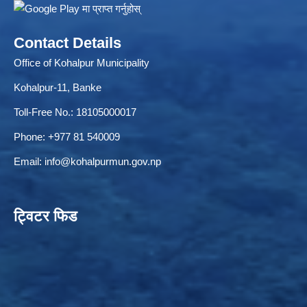
Contact Details
Office of Kohalpur Municipality
ELECTRONIC LOGISTICS MANAGEMENT INFORMATION SYSTEM
Local Government Institutional Capacity Self-Assessment (LISA)
Kohalpur-11, Banke
Toll-Free No.: 18105000017
Phone: +977 81 540009
Email:
info@kohalpurmun.gov.np
ट्विटर फिड