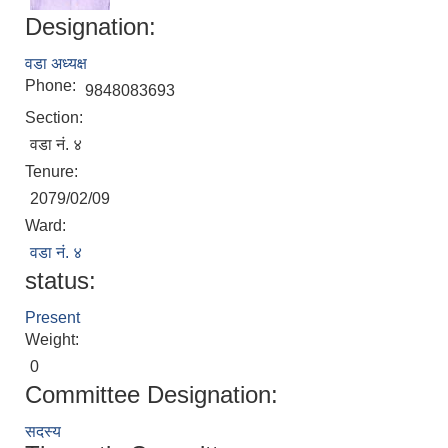
Designation:
वडा अध्यक्ष
Phone:
9848083693
Section:
वडा नं. ४
Tenure:
2079/02/09
Local Accumulated Fund Management System (SuTRA)
Ward:
वडा नं. ४
status:
Present
Revenue Collection System (Land Revenue and Land Tax)
Weight:
0
Committee Designation:
सदस्य