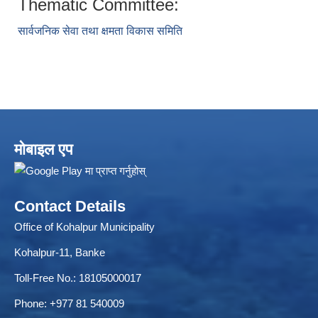
Thematic Committee:
सार्वजनिक सेवा तथा क्षमता विकास समिति
ELECTRONIC LOGISTICS MANAGEMENT INFORMATION SYSTEM
Local Government Institutional Capacity Self-Assessment (LISA)
मोबाइल एप
Contact Details
Office of Kohalpur Municipality
Kohalpur-11, Banke
Toll-Free No.: 18105000017
Phone: +977 81 540009