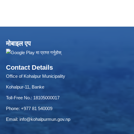
मोबाइल एप
Local Accumulated Fund Management System (SuTRA)
Contact Details
Office of Kohalpur Municipality
Kohalpur-11, Banke
Revenue Collection System (Land Revenue and Land Tax)
Toll-Free No.: 18105000017
Phone: +977 81 540009
Email:
info@kohalpurmun.gov.np