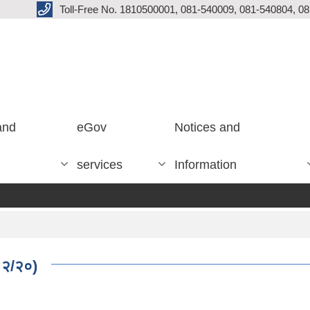
Toll-Free No. 1810500001, 081-540009, 081-540804, 0
and
eGov
Notices and
services
Information
/१२/२०)