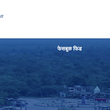
pdf
फेसबुक फिड