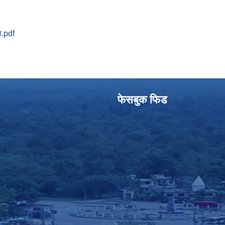
ा.pdf
फेसबुक फिड