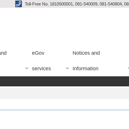
Toll-Free No. 1810500001, 081-540009, 081-540804, 0
and
eGov
Notices and
services
Information