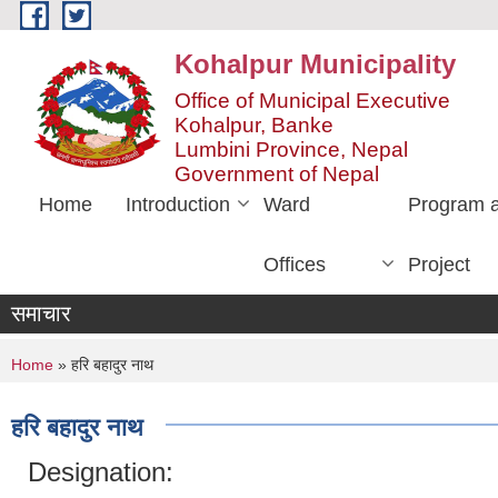
Skip to main content
Kohalpur Municipality
Office of Municipal Executive
Kohalpur, Banke
Lumbini Province, Nepal
Government of Nepal
Home
Introduction
Ward
Program 
Offices
Project
समाचार
You are here
Home
» हरि बहादुर नाथ
हरि बहादुर नाथ
Designation: