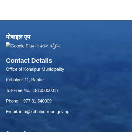
मोबाइल एप
Contact Details
Local Accumulated Fund Management System (SuTRA)
Office of Kohalpur Municipality
Kohalpur-11, Banke
Toll-Free No.: 18105000017
Revenue Collection System (Land Revenue and Land Tax)
Phone: +977 81 540009
Email:
info@kohalpurmun.gov.np