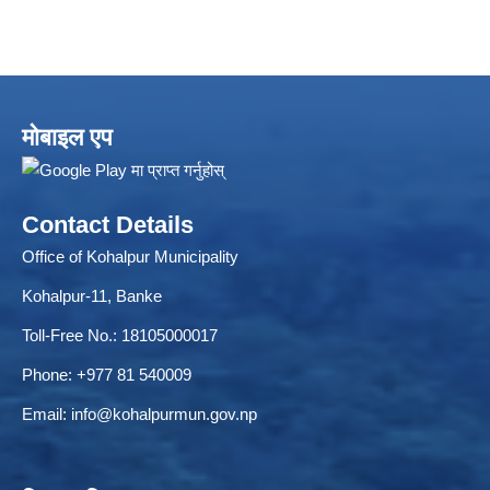
मोबाइल एप
Contact Details
Local Accumulated Fund Management System (SuTRA)
Office of Kohalpur Municipality
Kohalpur-11, Banke
Toll-Free No.: 18105000017
Revenue Collection System (Land Revenue and Land Tax)
Phone: +977 81 540009
Email:
info@kohalpurmun.gov.np