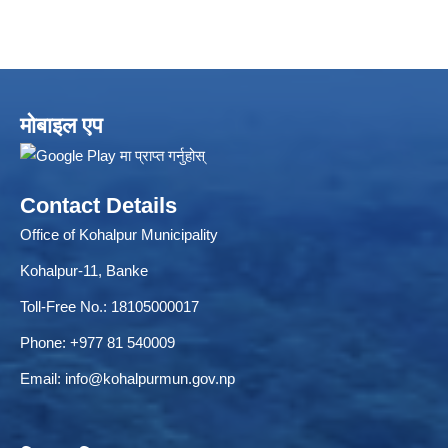
मोबाइल एप
Contact Details
Local Accumulated Fund Management System (SuTRA)
Office of Kohalpur Municipality
Kohalpur-11, Banke
Toll-Free No.: 18105000017
Revenue Collection System (Land Revenue and Land Tax)
Phone: +977 81 540009
Email:
info@kohalpurmun.gov.np