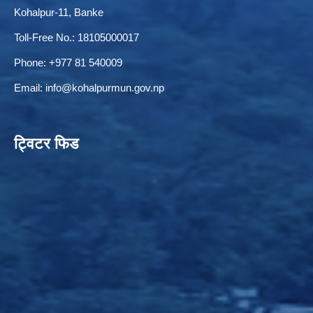
Kohalpur-11, Banke
Toll-Free No.: 18105000017
Phone: +977 81 540009
ELECTRONIC LOGISTICS MANAGEMENT INFORMATION SYSTEM
Local Government Institutional Capacity Self-Assessment (LISA)
Email:
info@kohalpurmun.gov.np
ट्विटर फिड