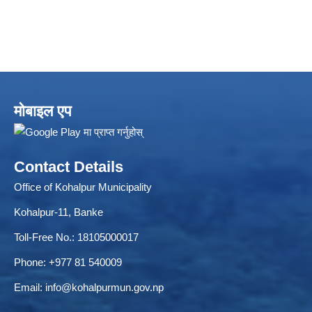
मोबाइल एप
Local Accumulated Fund Management System (SuTRA)
Contact Details
Office of Kohalpur Municipality
Kohalpur-11, Banke
Revenue Collection System (Land Revenue and Land Tax)
Toll-Free No.: 18105000017
Phone: +977 81 540009
Email:
info@kohalpurmun.gov.np