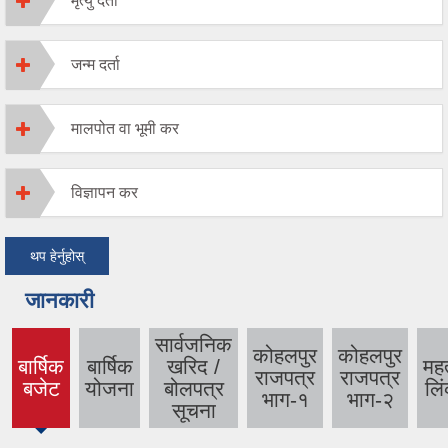
मृत्यु दर्ता
जन्म दर्ता
मालपोत वा भूमी कर
विज्ञापन कर
थप हेर्नुहोस्
जानकारी
सार्वजनिक
कोहलपुर
कोहलपुर
बार्षिक
बार्षिक
खरिद /
महत्
राजपत्र
राजपत्र
(active
बजेट
योजना
बोलपत्र
लि
भाग-१
भाग-२
tab)
सूचना