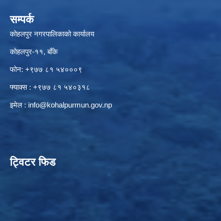
सम्पर्क
कोहलपुर नगरपालिकाको कार्यालय
कोहलपुर-११, बाँके
फोन: +९७७ ८१ ५४०००९
फ्याक्स : +९७७ ८१ ५४०३१८
इमेल :
info@kohalpurmun.gov.np
ट्विटर फिड