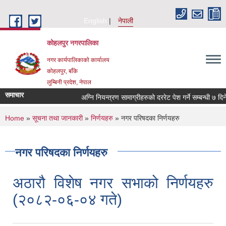
Skip to main content
English
नेपाली
कोहलपुर नगरपालिका
नगर कार्यपालिकाको कार्यालय
कोहलपुर, बाँके
लुम्बिनी प्रदेश, नेपाल
समाचार
You are here
Home
»
सूचना तथा जानकारी
»
निर्णयहरु
» नगर परिषदका निर्णयहरु
नगर परिषदका निर्णयहरु
अठारौ विशेष नगर सभाको निर्णयहरु
(२०८२-०६-०४ गते)