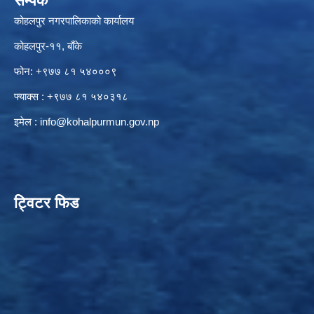
सम्पर्क
कोहलपुर नगरपालिकाको कार्यालय
कोहलपुर-११, बाँके
फोन: +९७७ ८१ ५४०००९
फ्याक्स : +९७७ ८१ ५४०३१८
इमेल :
info@kohalpurmun.gov.np
ट्विटर फिड