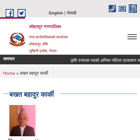
Skip to main content
English
नेपाली
कोहलपुर नगरपालिका
नगर कार्यपालिकाको कार्यालय
कोहलपुर, बाँके
लुम्बिनी प्रदेश, नेपाल
समाचार
कृषि स्नातक पदको अन्तिम नतिजा प्रकाशन सम्बन
You are here
Home
» बखत बहादुर कार्की
बखत बहादुर कार्की