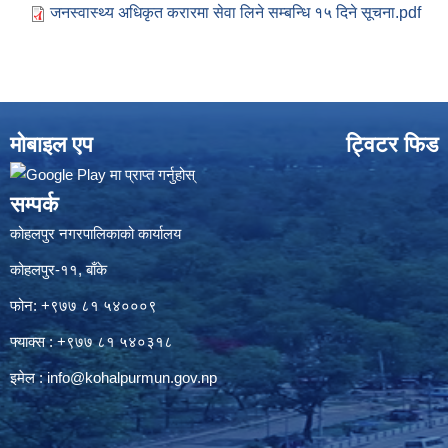
जनस्वास्थ्य अधिकृत करारमा सेवा लिने सम्बन्धि १५ दिने सूचना.pdf
मोबाइल एप
ट्विटर फिड
सम्पर्क
कोहलपुर नगरपालिकाको कार्यालय
कोहलपुर-११, बाँके
फोन: +९७७ ८१ ५४०००९
फ्याक्स : +९७७ ८१ ५४०३१८
इमेल :
info@kohalpurmun.gov.np