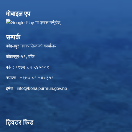
मोबाइल एप
सम्पर्क
कोहलपुर नगरपालिकाको कार्यालय
कोहलपुर-११, बाँके
फोन: +९७७ ८१ ५४०००९
फ्याक्स : +९७७ ८१ ५४०३१८
इमेल :
info@kohalpurmun.gov.np
ट्विटर फिड