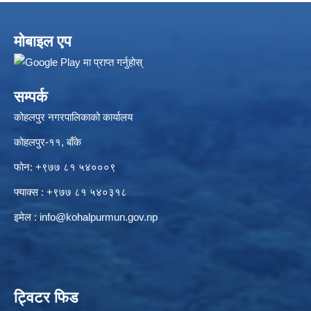
मोबाइल एप
सम्पर्क
कोहलपुर नगरपालिकाको कार्यालय
कोहलपुर-११, बाँके
फोन: +९७७ ८१ ५४०००९
फ्याक्स : +९७७ ८१ ५४०३१८
इमेल :
info@kohalpurmun.gov.np
ट्विटर फिड