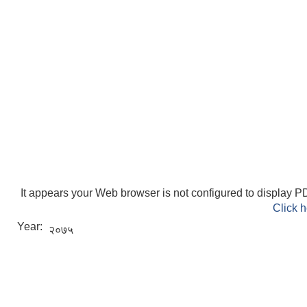
It appears your Web browser is not configured to display PD
Click h
Year:
२०७५