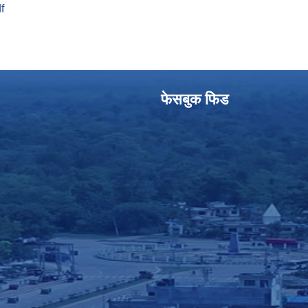
f
फेसबुक फिड