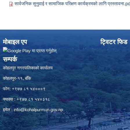
सार्वजनिक सुनुवाई र सामाजिक परिक्षण कार्यक्रमको लागि प्रस्तावना.pd
मोबाइल एप
ट्विटर फिड
सम्पर्क
कोहलपुर नगरपालिकाको कार्यालय
कोहलपुर-११, बाँके
फोन: +९७७ ८१ ५४०००९
फ्याक्स : +९७७ ८१ ५४०३१८
इमेल :
info@kohalpurmun.gov.np