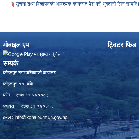
सूचना तथा विज्ञापनको आवश्यक कागजात पेश गरी भुक्तानी लिने सम्बन्ध
मोबाइल एप
ट्विटर फिड
सम्पर्क
कोहलपुर नगरपालिकाको कार्यालय
कोहलपुर-११, बाँके
फोन: +९७७ ८१ ५४०००९
फ्याक्स : +९७७ ८१ ५४०३१८
इमेल :
info@kohalpurmun.gov.np