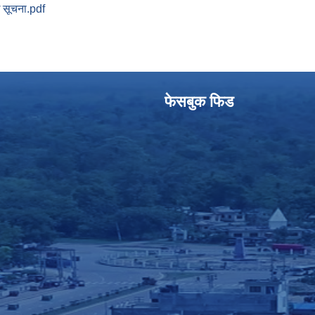
ि सूचना.pdf
फेसबुक फिड