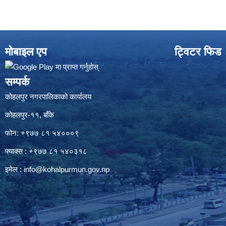
मोबाइल एप
ट्विटर फिड
सम्पर्क
कोहलपुर नगरपालिकाको कार्यालय
कोहलपुर-११, बाँके
फोन: +९७७ ८१ ५४०००९
फ्याक्स : +९७७ ८१ ५४०३१८
इमेल :
info@kohalpurmun.gov.np