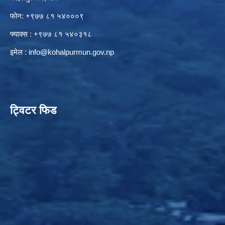
फोन: +९७७ ८१ ५४०००९
फ्याक्स : +९७७ ८१ ५४०३१८
इमेल :
info@kohalpurmun.gov.np
ट्विटर फिड