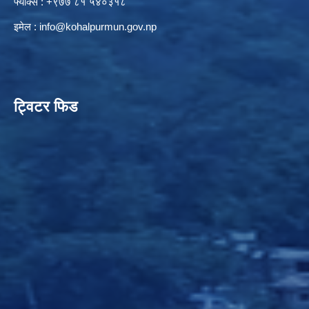
फ्याक्स : +९७७ ८१ ५४०३१८
इमेल :
info@kohalpurmun.gov.np
ट्विटर फिड