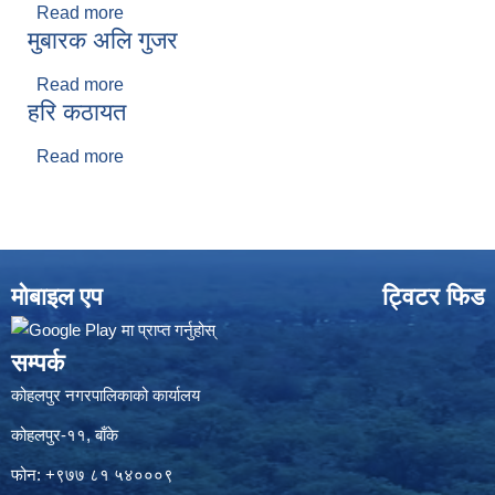
Read more
about सुनिता कुमारी राना बिष्ट
मुबारक अलि गुजर
Read more
about मुबारक अलि गुजर
हरि कठायत
Read more
about हरि कठायत
मोबाइल एप
ट्विटर फिड
सम्पर्क
कोहलपुर नगरपालिकाको कार्यालय
कोहलपुर-११, बाँके
फोन: +९७७ ८१ ५४०००९