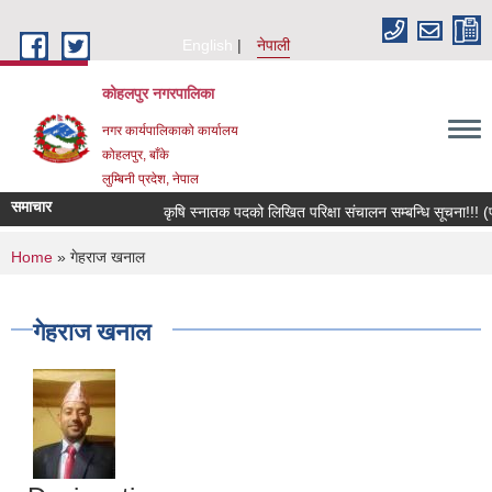
Skip to main content
English
नेपाली
कोहलपुर नगरपालिका
नगर कार्यपालिकाको कार्यालय
कोहलपुर, बाँके
लुम्बिनी प्रदेश, नेपाल
समाचार
कृषि स्नातक पदको लिखित परिक्षा संचालन सम्बन्धि सूचना!!! (प
You are here
Home
» गेहराज खनाल
गेहराज खनाल