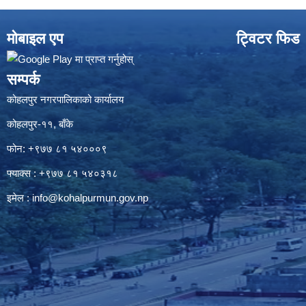
मोबाइल एप
ट्विटर फिड
सम्पर्क
कोहलपुर नगरपालिकाको कार्यालय
कोहलपुर-११, बाँके
फोन: +९७७ ८१ ५४०००९
फ्याक्स : +९७७ ८१ ५४०३१८
इमेल :
info@kohalpurmun.gov.np