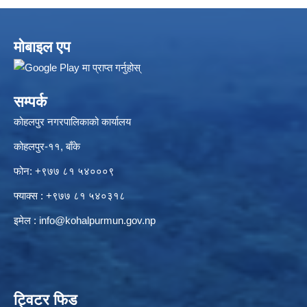
मोबाइल एप
सम्पर्क
कोहलपुर नगरपालिकाको कार्यालय
कोहलपुर-११, बाँके
फोन: +९७७ ८१ ५४०००९
फ्याक्स : +९७७ ८१ ५४०३१८
इमेल :
info@kohalpurmun.gov.np
ट्विटर फिड