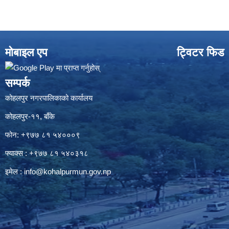
मोबाइल एप
ट्विटर फिड
सम्पर्क
कोहलपुर नगरपालिकाको कार्यालय
कोहलपुर-११, बाँके
फोन: +९७७ ८१ ५४०००९
फ्याक्स : +९७७ ८१ ५४०३१८
इमेल :
info@kohalpurmun.gov.np